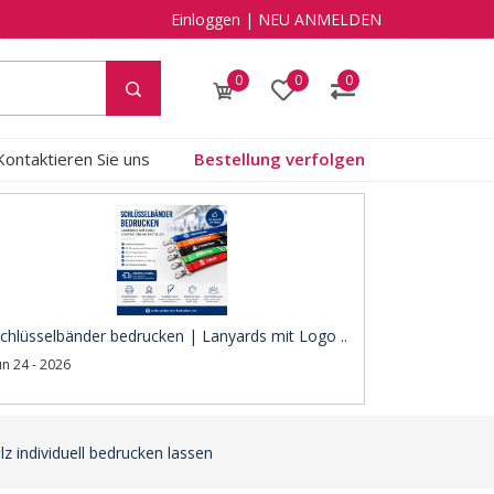
Einloggen
|
NEU ANMELDEN
0
0
0
Kontaktieren Sie uns
Bestellung verfolgen
chlüsselbänder bedrucken | Lanyards mit Logo ..
un 24 - 2026
z individuell bedrucken lassen